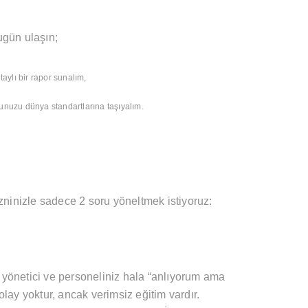
ugün ulaşın;
aylı bir rapor sunalım,
munuzu dünya standartlarına taşıyalım.
, izninizle sadece 2 soru yöneltmek istiyoruz:
a yönetici ve personeliniz hala “anlıyorum ama
ay yoktur, ancak verimsiz eğitim vardır.