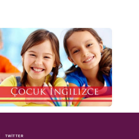
ÇOCUK
İNGİLİZCESİ
TWITTER