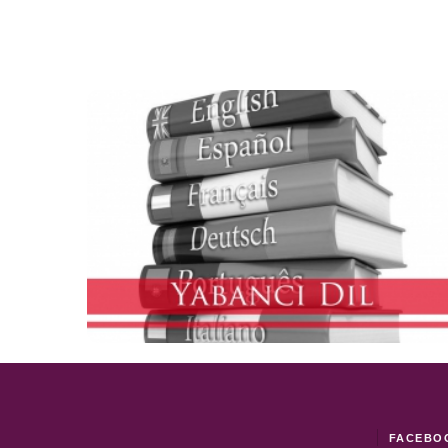
YABANCI DİL
EĞİTİMLERİ
FACEBO