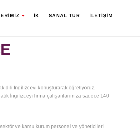
LERİMİZ
İK
SANAL TUR
İLETİŞİM
CE
k dili İngilizceyi konuşturarak öğretiyoruz.
tik İngilizceyi firma çalışanlarımıza sadece 140
 sektör ve kamu kurum personel ve yöneticileri