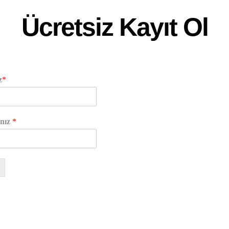
Ücretsiz Kayıt Ol
z
*
anız
*