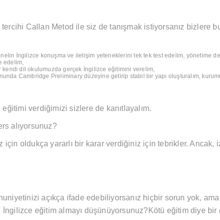
tercihi Callan Metod ile siz de tanışmak istiyorsanız bizlere b
elin İngilizce konuşma ve iletişim yeteneklerini tek tek test edelim, yönetime det
e edelim,
r kendi dil okulumuzda gerçek İngilizce eğitimini verelim,
onunda Cambridge Preliminary düzeyine getirip stabil bir yapı oluşturalım, kuru
 eğitimi verdiğimizi sizlere de kanıtlayalım.
ers alıyorsunuz?
z için oldukça yararlı bir karar verdiğiniz için tebrikler. Ancak
nuniyetinizi açıkça ifade edebiliyorsanız hiçbir sorun yok, am
İngilizce eğitim almayı düşünüyorsunuz?Kötü eğitim diye bir ol