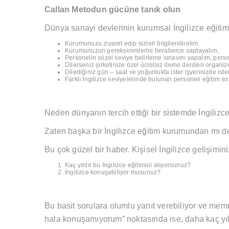
Callan Metodun gücüne tanık olun
Dünya sanayi devlerinin kurumsal İngilizce eğitim 
Kurumunuzu ziyaret edip sizleri bilgilendirelim,
Kurumunuzun gereksinimlerini beraberce saptayalım,
Personelin sözel seviye belirleme sınavını yapalım, person
Dilerseniz şirketinize özel ücretsiz demo dersleri organiz
Dilediğiniz gün – saat ve yoğunlukta ister işyerinizde iste
Farklı İngilizce seviyelerinde bulunan personeli eğitim s
Neden dünyanın tercih ettiği bir sistemde İngilizce
Zaten başka bir İngilizce eğitim kurumundan mı d
Bu çok güzel bir haber. Kişisel İngilizce gelişimini
Kaç yıldır bu İngilizce eğitimini alıyorsunuz?
İngilizce konuşabiliyor musunuz?
Bu basit sorulara olumlu yanıt verebiliyor ve mem
hala konuşamıyorum” noktasında ise, daha kaç yıl 