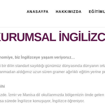
ANASAYFA
HAKKIMIZDA
EĞİTİM
URUMSAL İNGİLİZ
konomiye, biz İngilizceye yaşam veriyoruz…
i bir dilin standart sayıldığı günümüz dünyasında dünyanın orta
nmadan aldığımız uzun süren gramer ağırlıklı eğitim yerine pra
ihi
zde. İzmir ve Manisa dil okullarımızda bölgemizin önde gelen
a sürede İngilizce konuşuyor, İngilizce öğreniyor.